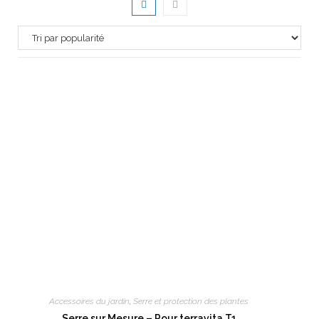
Accessoires du jardin
,
Serre et protection des plantes
Serre sur Mesure – Pour terravita T1