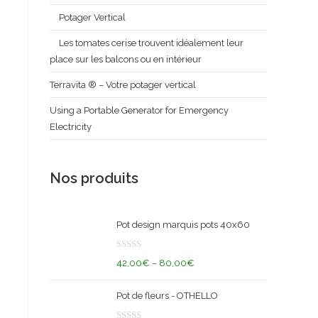
Potager Vertical
Les tomates cerise trouvent idéalement leur
place sur les balcons ou en intérieur
Terravita ® – Votre potager vertical
Using a Portable Generator for Emergency
Electricity
Nos produits
Pot design marquis pots 40x60
N
42,00
€
–
80,00
€
o
t
Pot de fleurs - OTHELLO
e
0