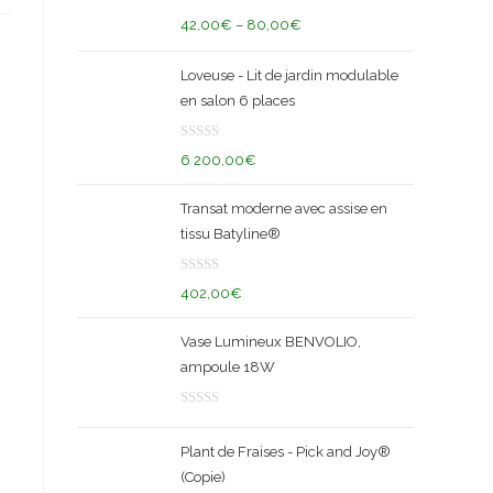
N
s
42,00
€
–
80,00
€
o
u
t
r
Loveuse - Lit de jardin modulable
e
5
en salon 6 places
0
s
N
u
6 200,00
€
o
r
t
5
Transat moderne avec assise en
e
tissu Batyline®
0
s
N
u
402,00
€
o
r
t
5
Vase Lumineux BENVOLIO,
e
ampoule 18W
0
s
N
u
o
r
Plant de Fraises - Pick and Joy®
t
5
(Copie)
e