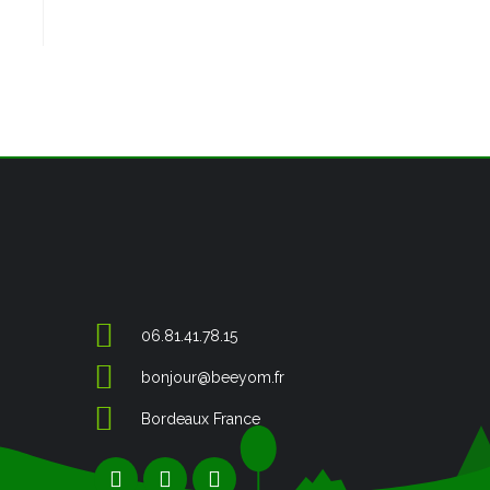
06.81.41.78.15
bonjour@beeyom.fr
Bordeaux France