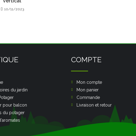
vertical
10/11/2023
IQUE
COMPTE
ue
Mon compte
ires du jardin
Mon panier
Potager
Commande
r pour balcon
Livraison et retour
s du potager
d'aromates