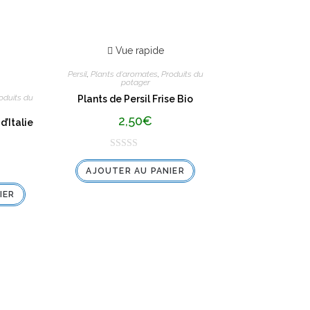
Vue rapide
Persil
,
Plants d'aromates
,
Produits du
potager
oduits du
Plants de Persil Frise Bio
2,50
€
’Italie
N
AJOUTER AU PANIER
o
t
IER
e
0
s
u
r
5