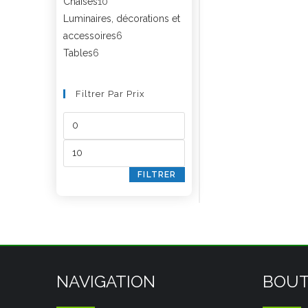
Chaises
10
Luminaires, décorations et
accessoires
6
Tables
6
Filtrer Par Prix
FILTRER
NAVIGATION
BOUT