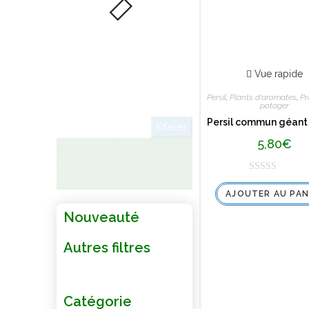
Vue rapide
Persil
,
Plants d'aromates
,
Pr
potager
Persil commun géant d
Effacer
5,80
€
Beeyom recherche les
meilleurs produits pour vous
:-)
N
AJOUTER AU PAN
o
t
Nouveauté
e
0
Autres filtres
s
u
r
Catégorie
5