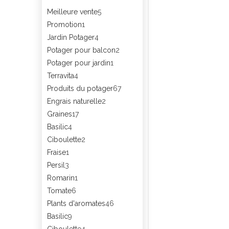
Meilleure vente
5
Promotion
1
Jardin Potager
4
Potager pour balcon
2
Potager pour jardin
1
Terravita
4
Produits du potager
67
Engrais naturelle
2
Graines
17
Basilic
4
Ciboulette
2
Fraise
1
Persil
3
Romarin
1
Tomate
6
Plants d'aromates
46
Basilic
9
Ciboulette
4