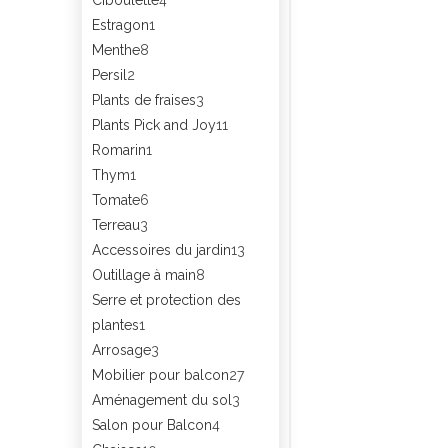
Estragon
1
Menthe
8
Persil
2
Plants de fraises
3
Plants Pick and Joy
11
Romarin
1
Thym
1
Tomate
6
Terreau
3
Accessoires du jardin
13
Outillage à main
8
Serre et protection des
plantes
1
Arrosage
3
Mobilier pour balcon
27
Aménagement du sol
3
Salon pour Balcon
4