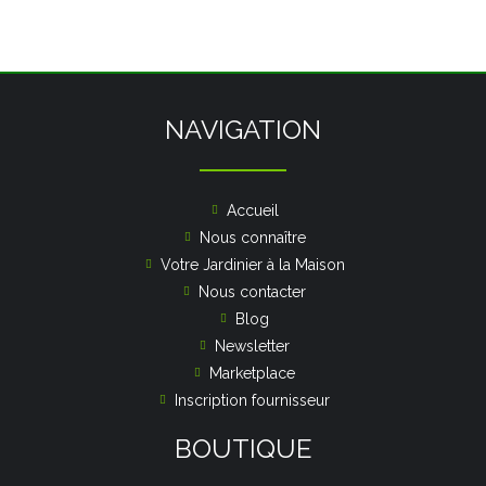
e
0
s
u
r
5
NAVIGATION
Accueil
Nous connaître
Votre Jardinier à la Maison
Nous contacter
Blog
Newsletter
Marketplace
Inscription fournisseur
BOUTIQUE