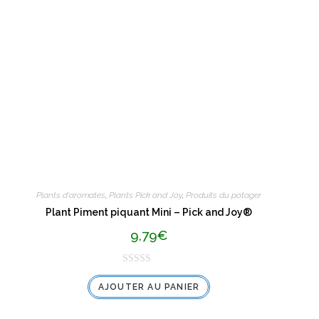
Plants d'aromates
,
Plants Pick and Joy
,
Produits du potager
Plant Piment piquant Mini – Pick and Joy®
9,79
€
N
AJOUTER AU PANIER
o
t