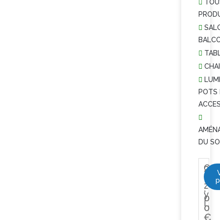
TOU
PROD
SAL
BALC
TAB
CHA
LUMI
POTS 
ACCES
AMÉN
DU SO
C
2
o
9
p
z
,
y
0
L
0
€