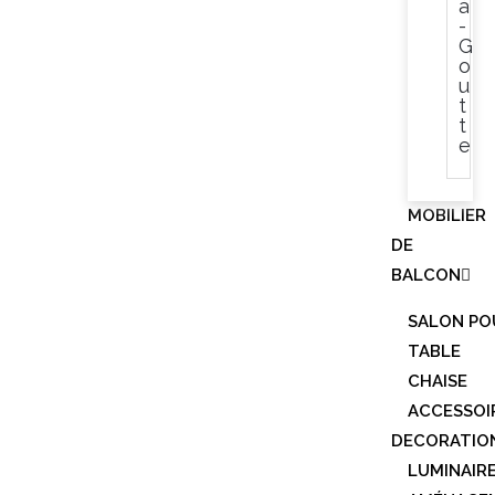
à
-
G
o
u
t
t
e
MOBILIER
DE
BALCON
SALON PO
TABLE
CHAISE
ACCESSOI
DECORATIO
LUMINAIR