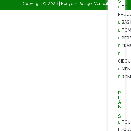
S
Copyright © 2026 | Beeyom Potager Vertical
TOU
PROD
BASI
TOM
PERS
FRAI
CIBOU
MEN
ROM
P
L
A
N
T
S
TOU
PROD