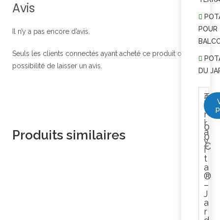
Avis
POT
POUR
Il n’y a pas encore d’avis.
BALC
Seuls les clients connectés ayant acheté ce produit ont la
POT
possibilité de laisser un avis.
DU JA
T
5
e
6
p
r
,
r
0
a
Produits similaires
0
v
€
i
t
a
®
–
J
a
r