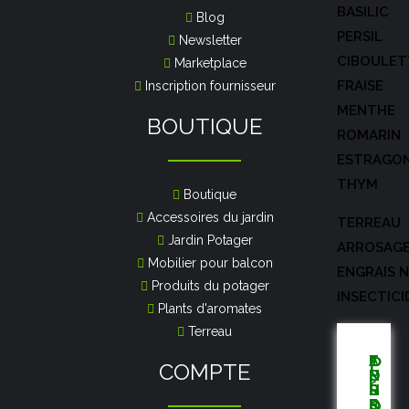
BASILIC
Blog
PERSIL
Newsletter
CIBOULET
Marketplace
FRAISE
Inscription fournisseur
MENTHE
BOUTIQUE
ROMARIN
ESTRAGO
THYM
Boutique
Accessoires du jardin
TERREAU
Jardin Potager
ARROSAG
Mobilier pour balcon
ENGRAIS 
Produits du potager
INSECTICI
Plants d'aromates
Terreau
P
T
E
I
T
A
COMPTE
O
N
N
E
R
r
U
G
S
R
R
o
S
R
E
R
O