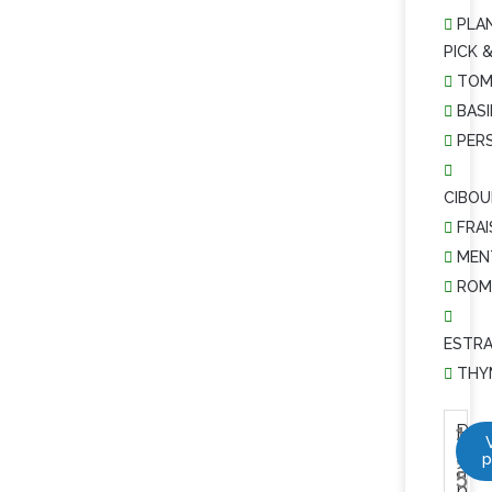
PLA
PICK 
TOM
BASI
PERS
CIBOU
FRAI
MEN
ROM
ESTR
THY
P
1
l
,
p
a
5
n