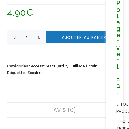
P
o
4,90
€
t
a
g
e
AJOUTER AU PANIER
r
v
e
r
t
Catégories :
Accessoires du jardin
,
Outillage à main
i
Étiquette :
Sécateur
c
a
l
TOU
AVIS (0)
PROD
POT
TERRA