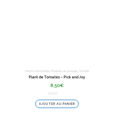
u
r
5
Plants d'aromates
,
Produits du potager
,
Tomate
Plant de Tomates – Pick and Joy
8,50
€
N
AJOUTER AU PANIER
o
t