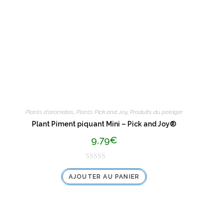
5
Plants d'aromates
,
Plants Pick and Joy
,
Produits du potager
Plant Piment piquant Mini – Pick and Joy®
9,79
€
N
AJOUTER AU PANIER
o
t
e
0
s