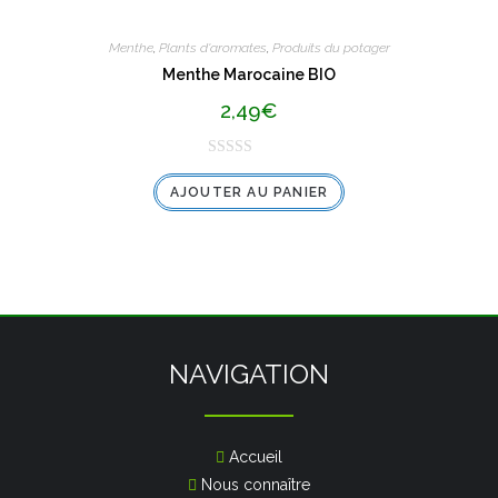
Menthe
,
Plants d'aromates
,
Produits du potager
Menthe Marocaine BIO
2,49
€
N
AJOUTER AU PANIER
o
t
e
0
s
u
r
5
NAVIGATION
Accueil
Nous connaître