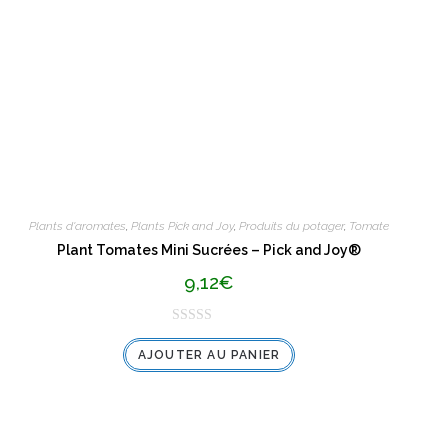
Plants d'aromates
,
Plants Pick and Joy
,
Produits du potager
,
Tomate
Plant Tomates Mini Sucrées – Pick and Joy®
9,12
€
N
AJOUTER AU PANIER
o
t
e
0
s