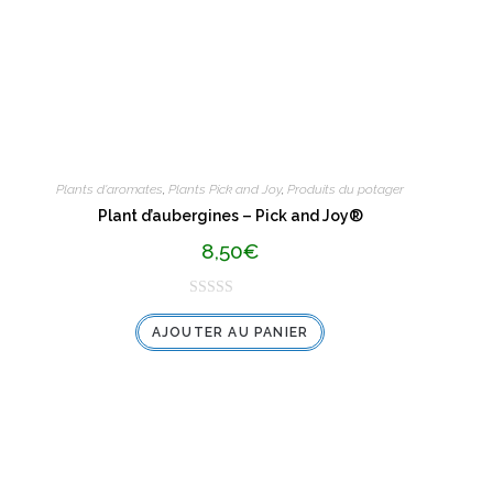
Plants d'aromates
,
Plants Pick and Joy
,
Produits du potager
Plant d’aubergines – Pick and Joy®
8,50
€
N
AJOUTER AU PANIER
o
t
e
0
s
u
r