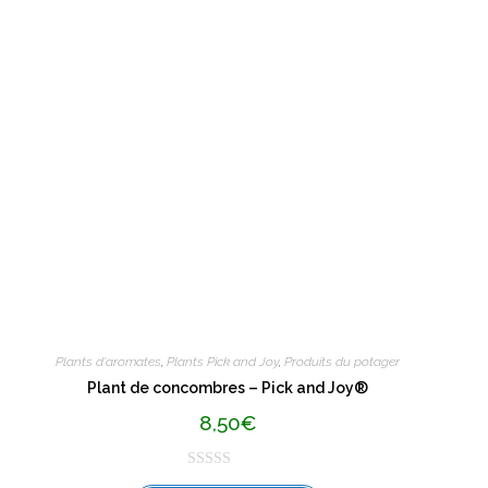
e
0
s
u
r
5
Plants d'aromates
,
Plants Pick and Joy
,
Produits du potager
Plant de concombres – Pick and Joy®
8,50
€
N