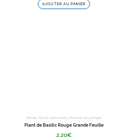
AJOUTER AU PANIER
o
t
e
0
s
u
r
5
Basilic
,
Plants d'aromates
,
Produits du potager
Plant de Basilic Rouge Grande Feuille
2,20
€