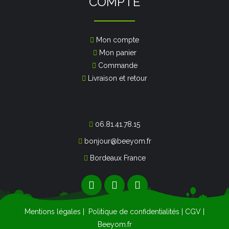
COMPTE
Mon compte
Mon panier
Commande
Livraison et retour
06.81.41.78.15
bonjour@beeyom.fr
Bordeaux France
Mentions légales
|
Politique de confidentialités
|
CGV
|
Beeyom.fr