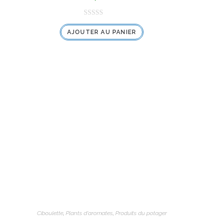
N
AJOUTER AU PANIER
o
t
e
0
s
u
r
5
Ciboulette
,
Plants d'aromates
,
Produits du potager