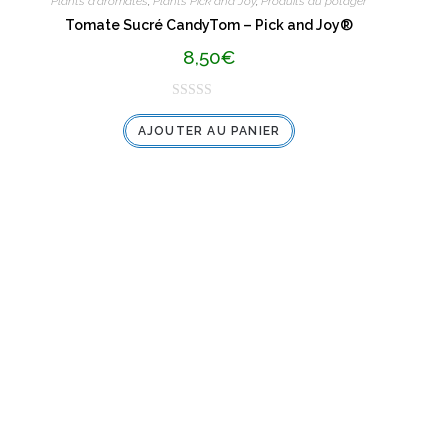
Plants d'aromates
,
Plants Pick and Joy
,
Produits du potager
Tomate Sucré CandyTom – Pick and Joy®
8,50
€
N
AJOUTER AU PANIER
o
t
e
0
s
u
r
5