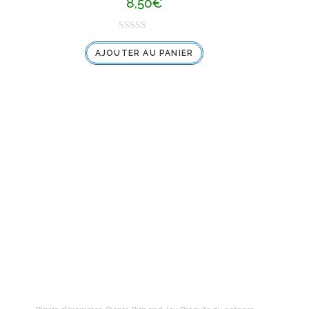
8,50
€
N
AJOUTER AU PANIER
o
t
e
0
s
u
r
5