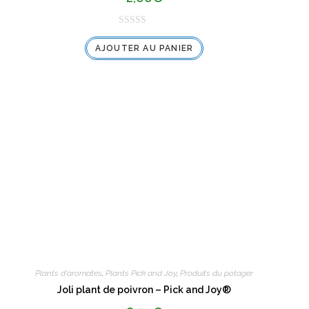
N
AJOUTER AU PANIER
o
t
e
0
s
u
r
5
Plants d'aromates
,
Plants Pick and Joy
,
Produits du potager
Joli plant de poivron – Pick and Joy®