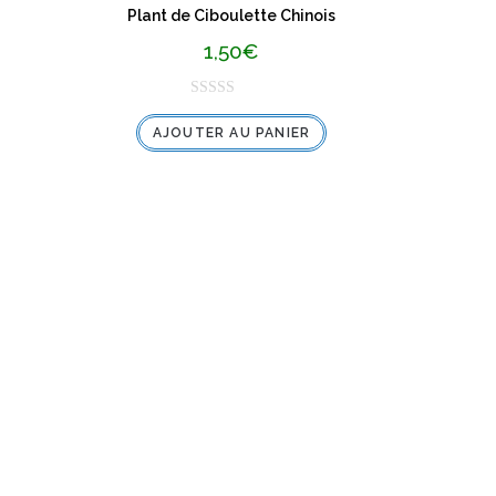
Plant de Ciboulette Chinois
1,50
€
N
AJOUTER AU PANIER
o
t
e
0
s
u
r
5