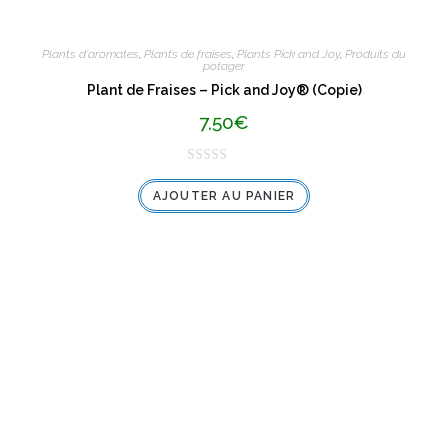
Plants d'aromates
,
Plants de fraises
,
Plants Pick and Joy
,
Produits du
potager
Plant de Fraises – Pick and Joy® (Copie)
7,50
€
N
AJOUTER AU PANIER
o
t
e
0
s
u
r
5