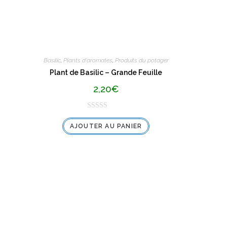
Basilic
,
Plants d'aromates
,
Produits du potager
Plant de Basilic – Grande Feuille
2,20
€
N
AJOUTER AU PANIER
o
t
e
0
s
u
r
5