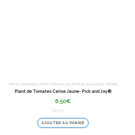
u
r
5
Plants d'aromates
,
Plants Pick and Joy
,
Produits du potager
,
Tomate
Plant de Tomates Cerise Jaune- Pick and Joy®
8,50
€
N
AJOUTER AU PANIER
o
t