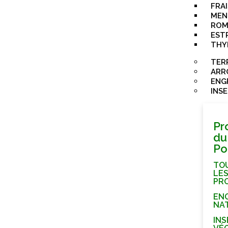
FRAI
MEN
ROM
EST
THY
TER
ARR
ENG
INS
Pr
du
Po
TO
LE
PR
EN
NA
INS