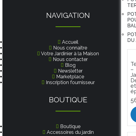
TE
NAVIGATION
PO
PO
BA
PO
DU 
Accueil
Nous connaître
Votre Jardinier à la Maison
Nous contacter
Te
Blog
–
Newsletter
Ja
Marketplace
D
Inscription fournisseur
et
é
BOUTIQUE
5
Boutique
Accessoires du jardin