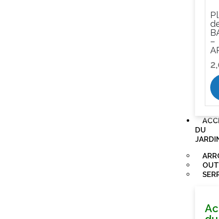
Pl
d
B
–
A
2
ACC
DU
JARDI
ARR
OUT
SER
Ac