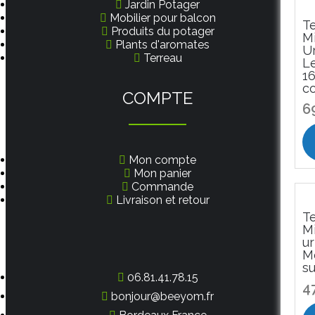
Jardin Potager
Mobilier pour balcon
Te
Produits du potager
Mi
Plants d'aromates
Ur
Terreau
L
1
co
COMPTE
6
Mon compte
Mon panier
Commande
Livraison et retour
Te
Mi
ur
M
su
06.81.41.78.15
4
bonjour@beeyom.fr