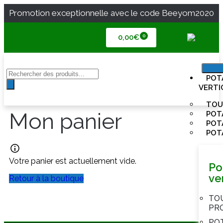
Promotion exceptionnelle avec le code Beeyom2020
0,00
€
POT
VERTI
TOU
Mon panier
POT
POT
POT
Votre panier est actuellement vide.
Po
ve
Retour à la boutique
TO
PR
PO